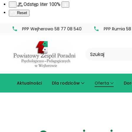
Odstęp liter
100
%
Reset
PPP Wejherowo 58 77 08 540
PPP Rumia 58 
Aktualności
Dla rodziców
Oferta
Dor