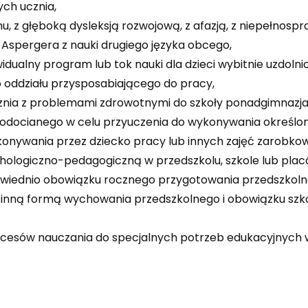
ych ucznia,
hu, z głęboką dysleksją rozwojową, z afazją, z niepełnosp
spergera z nauki drugiego języka obcego,
idualny program lub tok nauki dla dzieci wybitnie uzdolni
o oddziału przysposabiającego do pracy,
znia z problemami zdrowotnymi do szkoły ponadgimnazjal
łodocianego w celu przyuczenia do wykonywania określon
onywania przez dziecko pracy lub innych zajęć zarobko
hologiczno-pedagogiczną w przedszkolu, szkole lub plac
powiednio obowiązku rocznego przygotowania przedszkol
 inną formą wychowania przedszkolnego i obowiązku szk
rocesów nauczania do specjalnych potrzeb edukacyjnych