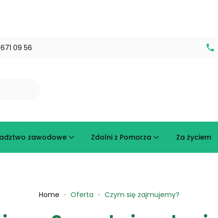
671 09 56
adztwo zawodowe
Zdolni z Pomorza
Za życiem
Home
Oferta
Czym się zajmujemy?