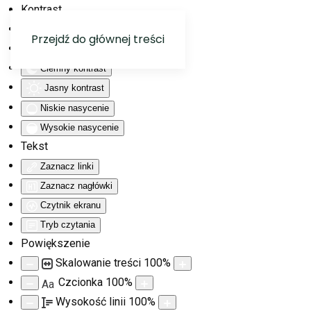
Kontrast
Odwróć kolory
Przejdź do głównej treści
Monochromatyczny
Ciemny kontrast
Jasny kontrast
Niskie nasycenie
Wysokie nasycenie
Tekst
Zaznacz linki
Zaznacz nagłówki
Czytnik ekranu
Tryb czytania
Powiększenie
Skalowanie treści
100
%
Czcionka
100
%
Aa
Wysokość linii
100
%