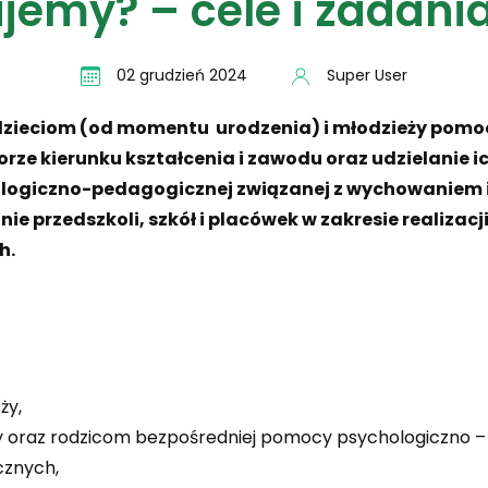
jemy? – cele i zadania
02 grudzień 2024
Super User
 dzieciom (od momentu urodzenia) i młodzieży pomo
ze kierunku kształcenia i zawodu oraz udzielanie 
logiczno-pedagogicznej związanej z wychowaniem i 
ie przedszkoli, szkół i placówek w zakresie realiza
h.
ży,
eży oraz rodzicom bezpośredniej pomocy psychologiczno –
cznych,