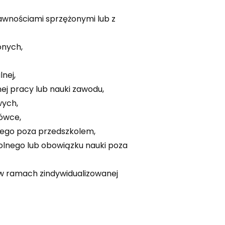
rawnościami sprzężonymi lub z
onych,
nej,
ej pracy lub nauki zawodu,
wych,
ówce,
nego poza przedszkolem,
olnego lub obowiązku nauki poza
 w ramach zindywidualizowanej